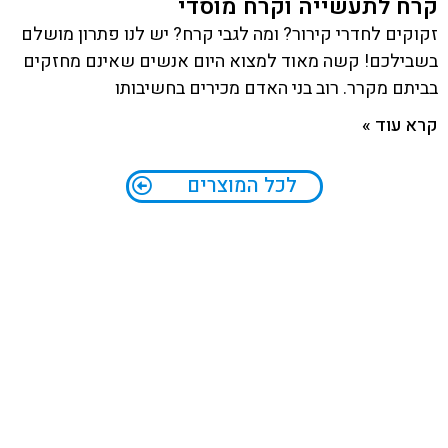
קרח לתעשייה וקרח מוסדי
זקוקים לחדרי קירור? ומה לגבי קרח? יש לנו פתרון מושלם
בשבילכם! קשה מאוד למצוא היום אנשים שאינם מחזקים
בביתם מקרר. רוב בני האדם מכירים בחשיבותו
קרא עוד »
לכל המוצרים
שימוש תעשייתי ומסחרי
קרח לשי
ך, היה קשה מאוד למכור קרח לאזרח הפרטי, כיוון שאף
בישראל עדיין א
 מוכן לשלם כסף עבור קוביות קרח שהוא יכול לייצר בביתו.
למשל. רק בשני
 הקרח בשנותיהם הראשונות סיפקו קרח בעיקר לשימושים
ההתעוררות חלה