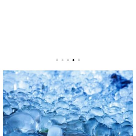
ומסחריים. לדוגמא: עבור מפעלי סלטים ומפעלי בצק, קרח
להיות לא מעט ח
יכול לעזור בתהליך היצור. גם בעסקי מזון למיניהם, כמו
מקפיאים מים מ
בתי מלון, מסעדות, ברים וכדומה היה ביקוש רב לקוביות
המאוחסן במקפיא
, החלו לשווק את הקרח גם לפיצוציות, תחנות דלק ואפילו
שמארח אורחים ר
בקבוקי שתייה ו