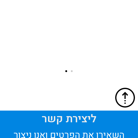
המשקאות הקלים ו
י קיבול לאחסונו ובהם: מכונות קרח ייעודיות, מקפיאים,
הפרטית שלכם לאי
קירור ועוד. קוביות קרח עשויות ממים טהורים, בתהליך
ארוכה מאוד. השימ
י (ללא מגע יד),מיועדות לקירור משקאות ומוצרי מזון
לקרר את השתייה 
 כל האירוע בכלל ובאירוע המתקיים בחיק הטבע בפרט.
מכונות קרח בגדלי
ם אודות חדרי קירור לחצו נשמח לספק לכם רעיונות
אתם עורכים מסיבה
להעשרת האירוע שלכם וכיצד ניתן להפיק ממנו את
מסיבת יום הולדת
להשתמש במכונות 
בקוביות הקרח על
ליצירת קשר
השאירו את הפרטים ואנו ניצור